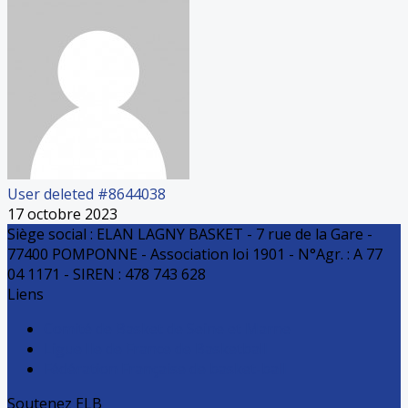
User deleted #8644038
17 octobre 2023
Siège social : ELAN LAGNY BASKET - 7 rue de la Gare -
77400 POMPONNE - Association loi 1901 - N°Agr. : A 77
04 1171 - SIREN : 478 743 628
Liens
Comité de Basket de Seine et Marne
Ligue Ile de France de Basketball
Fédération Française de basket-ball
Soutenez ELB