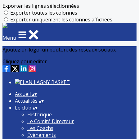
Exporter les lignes sélectionnées
Exporter toutes les colonnes
Exporter uniquement les colonnes affichées
Menu
Ajoutez un logo, un bouton, des réseaux sociaux
Cliquez pour éditer
Accueil
▴
▾
Actualités
▴
▾
Le club
▴
▾
Historique
Le Comité Directeur
Les Coachs
Évènements