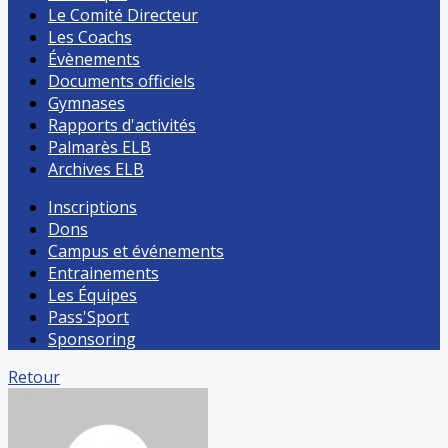
Le Comité Directeur
Les Coachs
Évènements
Documents officiels
Gymnases
Rapports d'activités
Palmarès ELB
Archives ELB
Inscriptions
Dons
Campus et événements
Entrainements
Les Équipes
Pass'Sport
Sponsoring
Retour