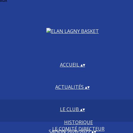
iaux
ACCUEIL
▴
▾
ACTUALITÉS
▴
▾
LE CLUB
▴
▾
HISTORIQUE
LE COMITÉ DIRECTEUR
SAISON 2026-2027
▴
▾