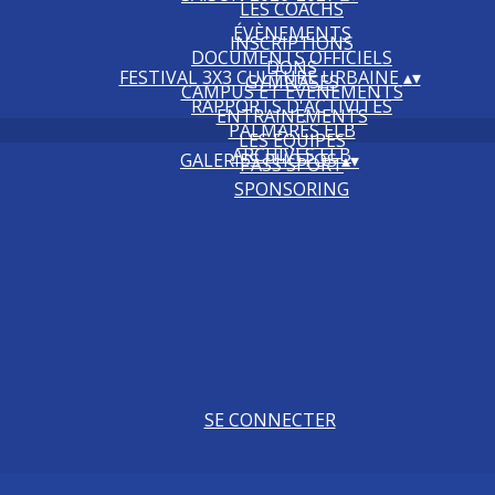
LES COACHS
ÉVÈNEMENTS
INSCRIPTIONS
DOCUMENTS OFFICIELS
DONS
FESTIVAL 3X3 CULTURE URBAINE
▴
▾
GYMNASES
CAMPUS ET ÉVÉNEMENTS
RAPPORTS D'ACTIVITÉS
ENTRAINEMENTS
PALMARÈS ELB
LES ÉQUIPES
ARCHIVES ELB
GALERIES PHOTOS
▴
▾
PASS'SPORT
SPONSORING
SE CONNECTER