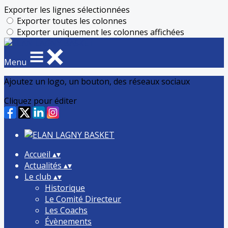
Exporter les lignes sélectionnées
Exporter toutes les colonnes
Exporter uniquement les colonnes affichées
Menu
Ajoutez un logo, un bouton, des réseaux sociaux
Cliquez pour éditer
Accueil
▴
▾
Actualités
▴
▾
Le club
▴
▾
Historique
Le Comité Directeur
Les Coachs
Évènements