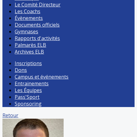
Le Comité Directeur
Les Coachs
Évènements
Documents officiels
Gymnases
Rapports d'activités
Palmarès ELB
Archives ELB
Inscriptions
Dons
Campus et événements
Entrainements
Les Équipes
Pass'Sport
Sponsoring
Retour