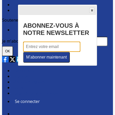
Ligue Ile de France de Basketball
Fédération Française de basket-ball
Soutenez ELB
ABONNEZ-VOUS À
Faire un don
NOTRE NEWSLETTER
Je m'abonne à la newsletter
OK
M'abonner maintenant
Plan du site
Licences
Mentions légales
CGUV
Paramétrer vos cookies
Se connecter
Propulsé par AssoConnect, le logiciel des