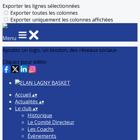
Exporter les lignes sélectionnées
Exporter toutes les colonnes
Exporter uniquement les colonnes affichées
Menu
Ajoutez un logo, un bouton, des réseaux sociaux
Cliquez pour éditer
Accueil
▴
▾
Actualités
▴
▾
Le club
▴
▾
Historique
Le Comité Directeur
Les Coachs
Évènements