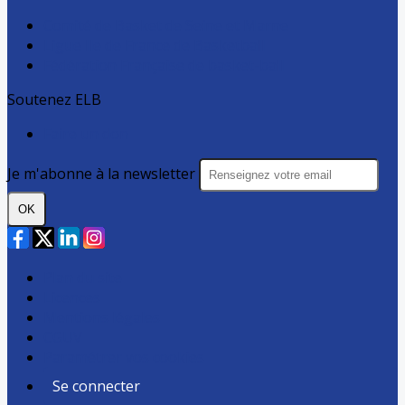
Comité de Basket de Seine et Marne
Ligue Ile de France de Basketball
Fédération Française de basket-ball
Soutenez ELB
Faire un don
Je m'abonne à la newsletter
OK
Plan du site
Licences
Mentions légales
CGUV
Paramétrer vos cookies
Se connecter