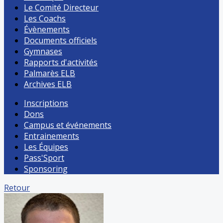
Le Comité Directeur
Les Coachs
Évènements
Documents officiels
Gymnases
Rapports d'activités
Palmarès ELB
Archives ELB
Inscriptions
Dons
Campus et événements
Entrainements
Les Équipes
Pass'Sport
Sponsoring
Retour