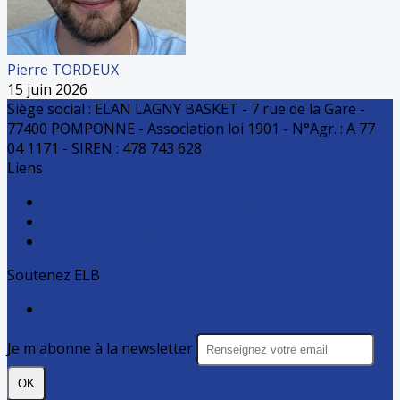
Pierre TORDEUX
15 juin 2026
Siège social : ELAN LAGNY BASKET - 7 rue de la Gare -
77400 POMPONNE - Association loi 1901 - N°Agr. : A 77
04 1171 - SIREN : 478 743 628
Liens
Comité de Basket de Seine et Marne
Ligue Ile de France de Basketball
Fédération Française de basket-ball
Soutenez ELB
Faire un don
Je m'abonne à la newsletter
OK