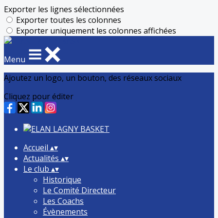
Exporter les lignes sélectionnées
Exporter toutes les colonnes
Exporter uniquement les colonnes affichées
Menu
Ajoutez un logo, un bouton, des réseaux sociaux
Cliquez pour éditer
Accueil
▴
▾
Actualités
▴
▾
Le club
▴
▾
Historique
Le Comité Directeur
Les Coachs
Évènements