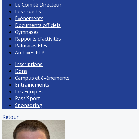
Le Comité Directeur
Les Coachs
Évènements
Documents officiels
Gymnases
Rapports d'activités
Palmarès ELB
Archives ELB
Inscriptions
Dons
Campus et événements
Entrainements
Les Équipes
Pass'Sport
Sponsoring
Retour