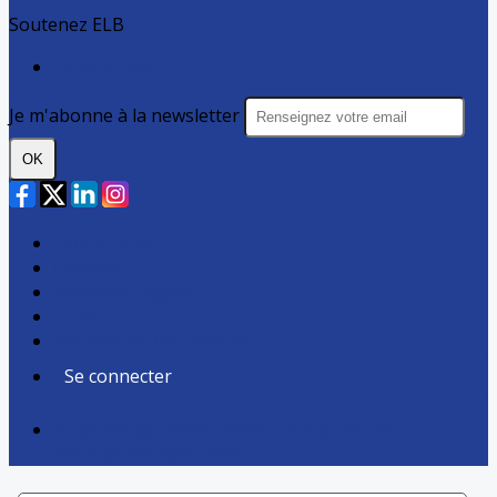
Soutenez ELB
Faire un don
Je m'abonne à la newsletter
OK
Plan du site
Licences
Mentions légales
CGUV
Paramétrer vos cookies
Se connecter
Propulsé par AssoConnect, le logiciel des
associations Sportives