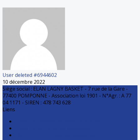
User deleted #6944602
10 décembre 2022
Siège social : ELAN LAGNY BASKET - 7 rue de la Gare -
77400 POMPONNE - Association loi 1901 - N°Agr. : A 77
04 1171 - SIREN : 478 743 628
Liens
Comité de Basket de Seine et Marne
Ligue Ile de France de Basketball
Fédération Française de basket-ball