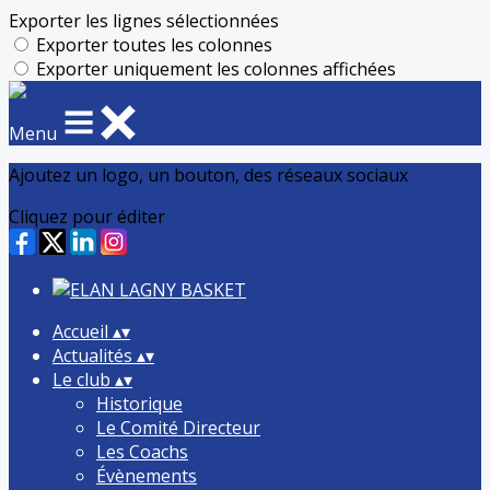
Exporter les lignes sélectionnées
Exporter toutes les colonnes
Exporter uniquement les colonnes affichées
Menu
Ajoutez un logo, un bouton, des réseaux sociaux
Cliquez pour éditer
Accueil
▴
▾
Actualités
▴
▾
Le club
▴
▾
Historique
Le Comité Directeur
Les Coachs
Évènements