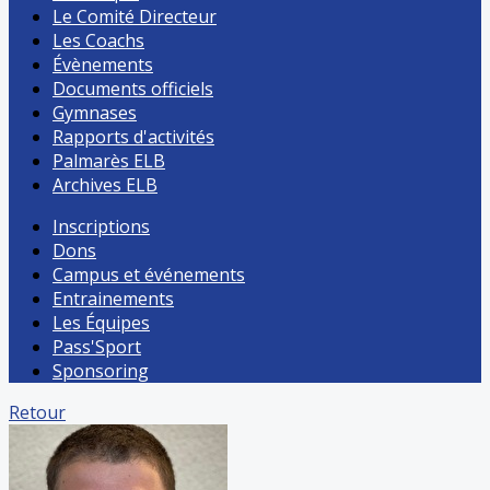
Le Comité Directeur
Les Coachs
Évènements
Documents officiels
Gymnases
Rapports d'activités
Palmarès ELB
Archives ELB
Inscriptions
Dons
Campus et événements
Entrainements
Les Équipes
Pass'Sport
Sponsoring
Retour