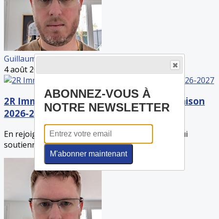
Guillaume ALIX
4 août 2026
ABONNEZ-VOUS À
2R Immobilier s'associe à ELB pour la saison
NOTRE NEWSLETTER
2026-2027
En rejoignant les entreprises et acteurs locaux qui
soutiennent notre club, l'agence s'engage à...
M'abonner maintenant