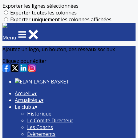
Exporter les lignes sélectionnées
Exporter toutes les colonnes
Exporter uniquement les colonnes affichées
Menu
Ajoutez un logo, un bouton, des réseaux sociaux
Cliquez pour éditer
Accueil
▴
▾
Actualités
▴
▾
Le club
▴
▾
Historique
Le Comité Directeur
Les Coachs
Évènements