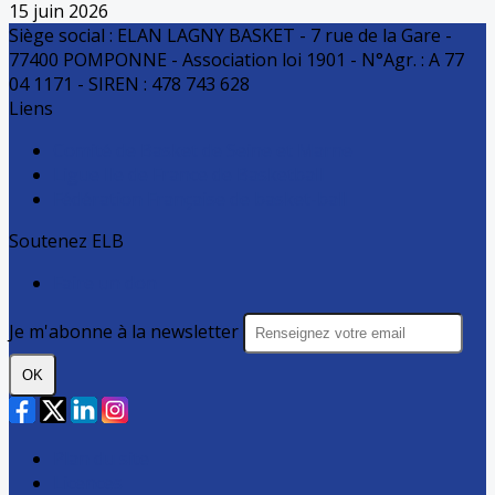
15 juin 2026
Siège social : ELAN LAGNY BASKET - 7 rue de la Gare -
77400 POMPONNE - Association loi 1901 - N°Agr. : A 77
04 1171 - SIREN : 478 743 628
Liens
Comité de Basket de Seine et Marne
Ligue Ile de France de Basketball
Fédération Française de basket-ball
Soutenez ELB
Faire un don
Je m'abonne à la newsletter
OK
Plan du site
Licences