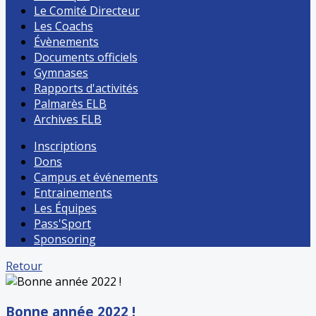
Le Comité Directeur
Les Coachs
Évènements
Documents officiels
Gymnases
Rapports d'activités
Palmarès ELB
Archives ELB
Inscriptions
Dons
Campus et événements
Entrainements
Les Équipes
Pass'Sport
Sponsoring
Retour
Bonne année 2022 !