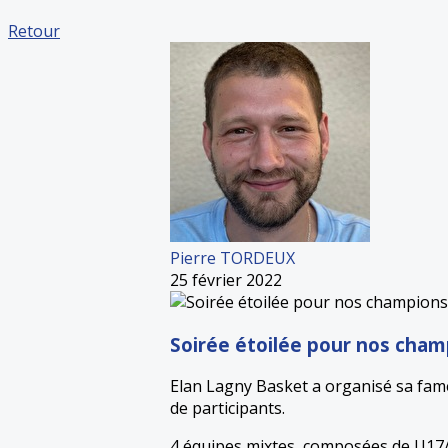
Retour
Pierre TORDEUX
25 février 2022
Soirée étoilée pour nos cham
Elan Lagny Basket a organisé sa fam
de participants.
4 équipes mixtes, composées de U17/U2