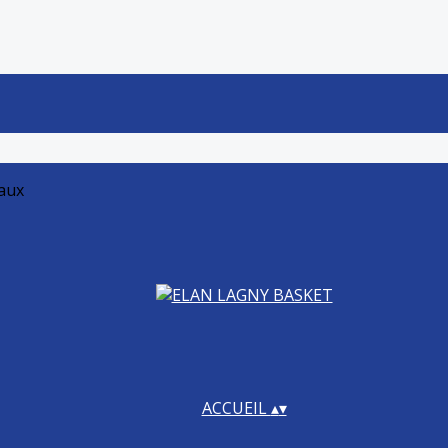
iaux
ACCUEIL
▴
▾