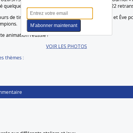
é quelques belles actions du NBA All Star Game 2022 retran
urs de tirs 3 points, remporté par Jo pour les gars et Ève po
ampions.
M'abonner maintenant
tte animation réussie !
VOIR LES PHOTOS
es thèmes :
ommentaire