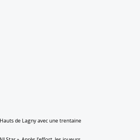
 Hauts de Lagny avec une trentaine
Star ». Après l’effort, les joueurs