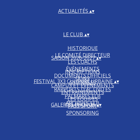
ACTUALITÉS
▴
▾
LE CLUB
▴
▾
HISTORIQUE
LE COMITÉ DIRECTEUR
SAISON 2026-2027
▴
▾
LES COACHS
ÉVÈNEMENTS
INSCRIPTIONS
DOCUMENTS OFFICIELS
DONS
FESTIVAL 3X3 CULTURE URBAINE
▴
▾
GYMNASES
CAMPUS ET ÉVÉNEMENTS
RAPPORTS D'ACTIVITÉS
ENTRAINEMENTS
PALMARÈS ELB
LES ÉQUIPES
ARCHIVES ELB
GALERIES PHOTOS
▴
▾
PASS'SPORT
SPONSORING