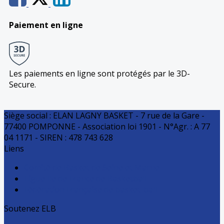
Paiement en ligne
Les paiements en ligne sont protégés par le 3D-
Secure.
Siège social : ELAN LAGNY BASKET - 7 rue de la Gare -
77400 POMPONNE - Association loi 1901 - N°Agr. : A 77
04 1171 - SIREN : 478 743 628
Liens
Comité de Basket de Seine et Marne
Ligue Ile de France de Basketball
Fédération Française de basket-ball
Soutenez ELB