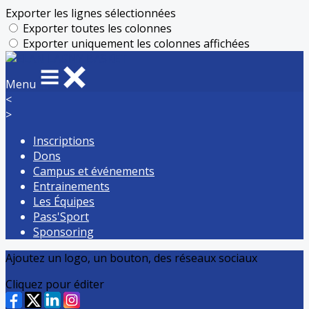
Exporter les lignes sélectionnées
Exporter toutes les colonnes
Exporter uniquement les colonnes affichées
Menu
<
>
Inscriptions
Dons
Campus et événements
Entrainements
Les Équipes
Pass'Sport
Sponsoring
Ajoutez un logo, un bouton, des réseaux sociaux
Cliquez pour éditer