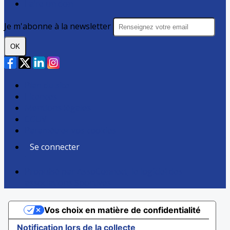
Faire un don
Je m'abonne à la newsletter
OK
Plan du site
Licences
Mentions légales
CGUV
Paramétrer vos cookies
Se connecter
Propulsé par AssoConnect, le logiciel des
associations Sportives
Vos choix en matière de confidentialité
Notification lors de la collecte