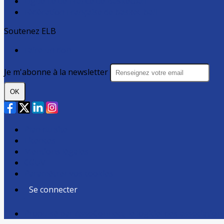
Ligue Ile de France de Basketball
Fédération Française de basket-ball
Soutenez ELB
Faire un don
Je m'abonne à la newsletter
OK
Plan du site
Licences
Mentions légales
CGUV
Paramétrer vos cookies
Se connecter
Propulsé par AssoConnect, le logiciel des association