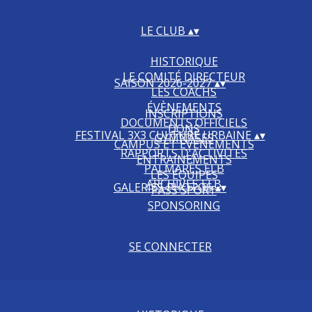
LE CLUB
▴
▾
HISTORIQUE
LE COMITÉ DIRECTEUR
SAISON 2026-2027
▴
▾
LES COACHS
ÉVÈNEMENTS
INSCRIPTIONS
DOCUMENTS OFFICIELS
DONS
FESTIVAL 3X3 CULTURE URBAINE
▴
▾
GYMNASES
CAMPUS ET ÉVÉNEMENTS
RAPPORTS D'ACTIVITÉS
ENTRAINEMENTS
PALMARÈS ELB
LES ÉQUIPES
ARCHIVES ELB
GALERIES PHOTOS
▴
▾
PASS'SPORT
SPONSORING
SE CONNECTER