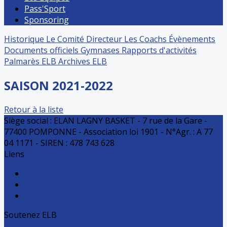
Pass'Sport
Sponsoring
Historique
Le Comité Directeur
Les Coachs
Évènements
Documents officiels
Gymnases
Rapports d'activités
Palmarès ELB
Archives ELB
SAISON 2021-2022
Retour à la liste
Siège social : ELAN LAGNY BASKET - 7 rue de la Gare -
77400 POMPONNE - Association loi 1901 - N°Agr. : A 77
04 1171 - SIREN : 478 743 628
Liens
Comité de Basket de Seine et Marne
Ligue Ile de France de Basketball
Fédération Française de basket-ball
Soutenez ELB