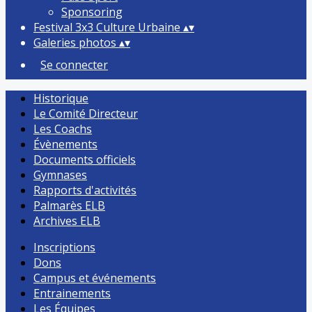
Sponsoring
Festival 3x3 Culture Urbaine
▴
▾
Galeries photos
▴
▾
Se connecter
Historique
Le Comité Directeur
Les Coachs
Évènements
Documents officiels
Gymnases
Rapports d'activités
Palmarès ELB
Archives ELB
Inscriptions
Dons
Campus et événements
Entrainements
Les Équipes