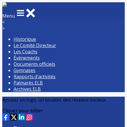
Menu
<
>
Historique
Le Comité Directeur
Les Coachs
Évènements
Documents officiels
Gymnases
Rapports d'activités
Palmarès ELB
Archives ELB
Ajoutez un logo, un bouton, des réseaux sociaux
Cliquez pour éditer