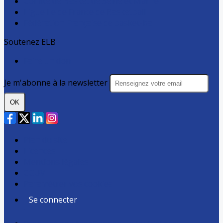
Comité de Basket de Seine et Marne
Ligue Ile de France de Basketball
Fédération Française de basket-ball
Soutenez ELB
Faire un don
Je m'abonne à la newsletter
OK
Plan du site
Licences
Mentions légales
CGUV
Paramétrer vos cookies
Se connecter