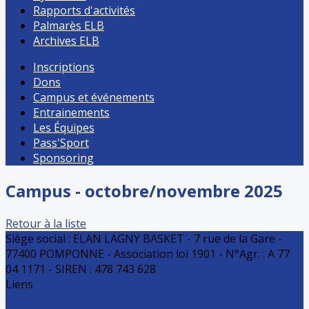
Rapports d'activités
Palmarès ELB
Archives ELB
Inscriptions
Dons
Campus et événements
Entrainements
Les Équipes
Pass'Sport
Sponsoring
Campus - octobre/novembre 2025
Retour à la liste
Siège social : ELAN LAGNY BASKET - 7 rue de la Gare -
77400 POMPONNE - Association loi 1901 - N°Agr. : A 77
04 1171 - SIREN : 478 743 628
Liens