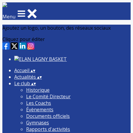
Menu
Ajoutez un logo, un bouton, des réseaux sociaux
Cliquez pour éditer
Accueil
▴
▾
Actualités
▴
▾
Le club
▴
▾
Historique
Le Comité Directeur
Les Coachs
Évènements
Documents officiels
Gymnases
Rapports d'activités