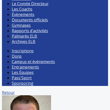
Le Comité Directeur
Les Coachs
Évènements
Documents officiels
Gymnases
Rapports d'activités
Palmarès ELB
Archives ELB
Inscriptions
Dons
Campus et événements
Entrainements
Les Équipes
Pass'Sport
Sponsoring
Retour