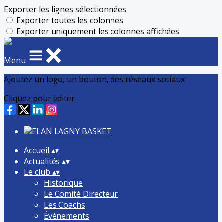
Exporter les lignes sélectionnées
Exporter toutes les colonnes
Exporter uniquement les colonnes affichées
Menu
Ajoutez un logo, un bouton, des réseaux sociaux
Cliquez pour éditer
Accueil
▴
▾
Actualités
▴
▾
Le club
▴
▾
Historique
Le Comité Directeur
Les Coachs
Évènements