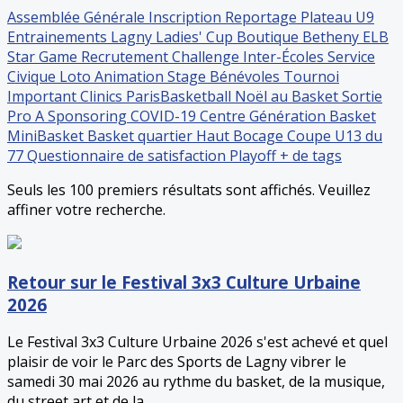
Assemblée Générale
Inscription
Reportage
Plateau U9
Entrainements
Lagny Ladies' Cup
Boutique
Betheny
ELB
Star Game
Recrutement
Challenge Inter-Écoles
Service
Civique
Loto
Animation
Stage
Bénévoles
Tournoi
Important
Clinics ParisBasketball
Noël au Basket
Sortie
Pro A
Sponsoring
COVID-19
Centre Génération Basket
MiniBasket
Basket quartier
Haut Bocage
Coupe U13 du
77
Questionnaire de satisfaction
Playoff
+ de tags
Seuls les 100 premiers résultats sont affichés. Veuillez
affiner votre recherche.
Retour sur le Festival 3x3 Culture Urbaine
2026
Le Festival 3x3 Culture Urbaine 2026 s'est achevé et quel
plaisir de voir le Parc des Sports de Lagny vibrer le
samedi 30 mai 2026 au rythme du basket, de la musique,
du street art et de la...