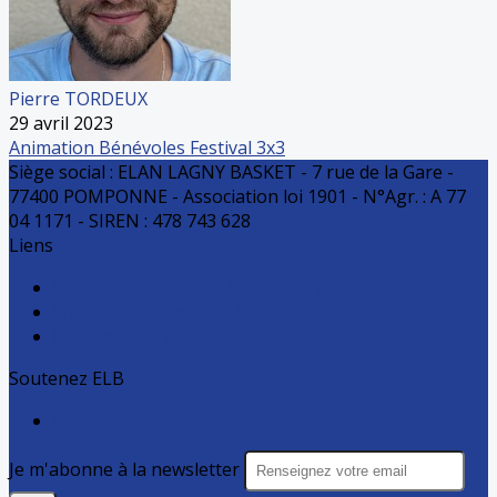
Pierre TORDEUX
29 avril 2023
Animation
Bénévoles
Festival 3x3
Siège social : ELAN LAGNY BASKET - 7 rue de la Gare -
77400 POMPONNE - Association loi 1901 - N°Agr. : A 77
04 1171 - SIREN : 478 743 628
Liens
Comité de Basket de Seine et Marne
Ligue Ile de France de Basketball
Fédération Française de basket-ball
Soutenez ELB
Faire un don
Je m'abonne à la newsletter