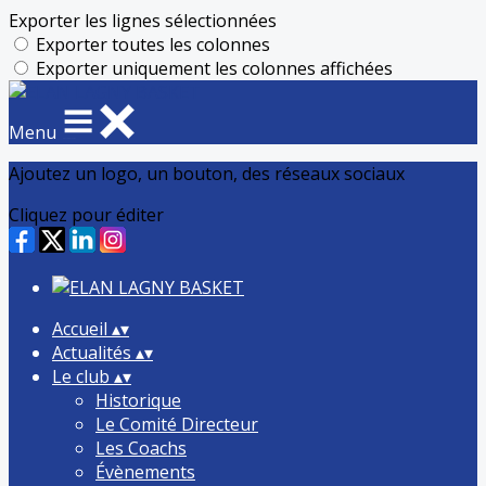
Exporter les lignes sélectionnées
Exporter toutes les colonnes
Exporter uniquement les colonnes affichées
Menu
Ajoutez un logo, un bouton, des réseaux sociaux
Cliquez pour éditer
Accueil
▴
▾
Actualités
▴
▾
Le club
▴
▾
Historique
Le Comité Directeur
Les Coachs
Évènements