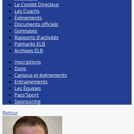
Le Comité Directeur
Les Coachs
Évènements
Documents officiels
Gymnases
Rapports d'activités
Palmarès ELB
Archives ELB
Inscriptions
Dons
Campus et événements
Entrainements
Les Équipes
Pass'Sport
Sponsoring
Retour