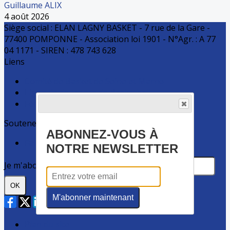
Guillaume ALIX
4 août 2026
Siège social : ELAN LAGNY BASKET - 7 rue de la Gare -
77400 POMPONNE - Association loi 1901 - N°Agr. : A 77
04 1171 - SIREN : 478 743 628
Liens
Comité de Basket de Seine et Marne
Ligue Ile de France de Basketball
Fédération Française de basket-ball
Soutenez ELB
ABONNEZ-VOUS À
Faire un don
NOTRE NEWSLETTER
Je m'abonne à la newsletter
OK
M'abonner maintenant
Plan du site